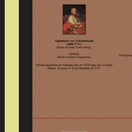
Sigismund von Schrattenbach
(1698-1771).
Retrat de Franz Xaver König.
Salzburg.
Príncep-ar
Museu Carolino-Augusteum.
Príncep-arquebisbe de Salzburg (des de 1753) l'any que va néixer
Mozart. Va morir el 16 de desembre de 1771.