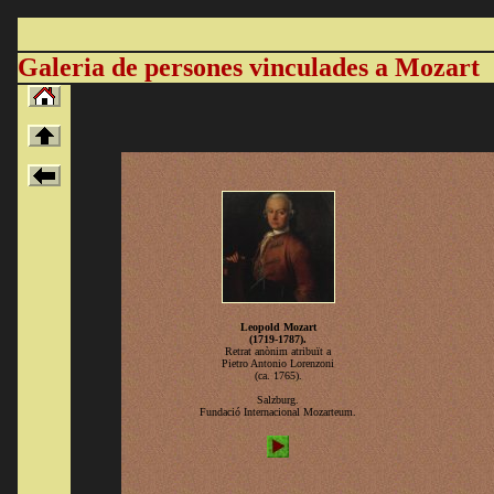
Galeria de persones vinculades a Mozart
Leopold Mozart
(1719-1787).
Retrat anònim atribuït a
Pietro Antonio Lorenzoni
(ca. 1765).
Salzburg.
Fundació Internacional Mozarteum.