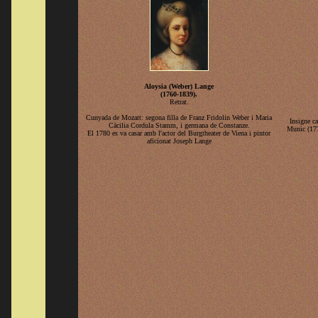
Aloysia (Weber) Lange
(1760-1839).
Retrat.
Cunyada de Mozart: segona filla de Franz Fridolin Weber i Maria
Insigne c
Cäcilia Cordula Stamm, i germana de Constanze.
Munic (177
El 1780 es va casar amb l'actor del Burgtheater de Viena i pintor
aficionat Joseph Lange