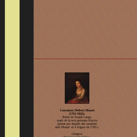
Constanze (Weber) Mozart
(1762-1842).
Retrat de Joseph Lange,
marit de la seva germana Aloysia
(pintat poc després del casament
amb Mozart -el 4 d'agost de 1782-).
Glasgow.