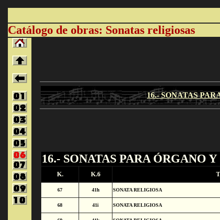
Catálogo de obras: Sonatas religiosas
16.- SONATAS PA
16.- SONATAS PARA ÓRGANO Y
K.
K.6
T
67
41h
SONATA RELIGIOSA
68
41i
SONATA RELIGIOSA