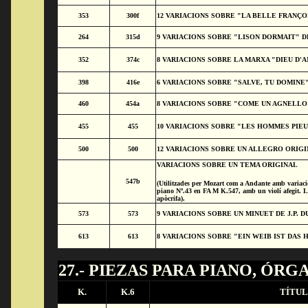
353
300f
12 VARIACIONS SOBRE "LA BELLE FRANÇO
264
315d
9 VARIACIONS SOBRE "LISON DORMAIT" D
352
374c
8 VARIACIONS SOBRE LA MARXA "DIEU D'
398
416e
6 VARIACIONS SOBRE "SALVE, TU DOMINE"
460
454a
8 VARIACIONS SOBRE "COME UN AGNELLO
455
455
10 VARIACIONS SOBRE "LES HOMMES PIE
500
500
12 VARIACIONS SOBRE UN ALLEGRO ORIG
VARIACIONS SOBRE UN TEMA ORIGINAL
547b
(Utilitzades per Mozart com a Andante amb variacio
piano Nº.43 en FA M K.547, amb un violí afegit. L
apòcrifa).
573
573
9 VARIACIONS SOBRE UN MINUET DE J.P. 
613
613
8 VARIACIONS SOBRE "EIN WEIB IST DAS
27.- PIEZAS PARA PIANO, ÓR
K.
K.6
TÍTU