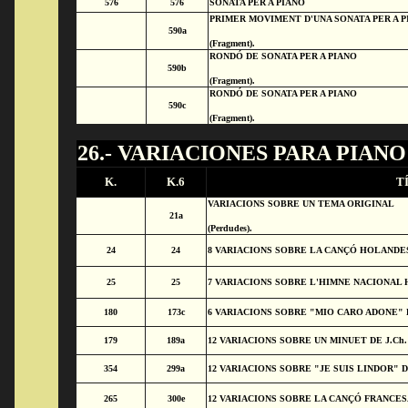
576
576
SONATA PER A PIANO
PRIMER MOVIMENT D'UNA SONATA PER A P
590a
(Fragment).
RONDÓ DE SONATA PER A PIANO
590b
(Fragment).
RONDÓ DE SONATA PER A PIANO
590c
(Fragment).
26.- VARIACIONES PARA PIANO
K.
K.6
T
VARIACIONS SOBRE UN TEMA ORIGINAL
21a
(Perdudes).
24
24
8 VARIACIONS SOBRE LA CANÇÓ HOLANDE
25
25
7 VARIACIONS SOBRE L'HIMNE NACIONAL
180
173c
6 VARIACIONS SOBRE "MIO CARO ADONE" 
179
189a
12 VARIACIONS SOBRE UN MINUET DE J.Ch
354
299a
12 VARIACIONS SOBRE "JE SUIS LINDOR" 
265
300e
12 VARIACIONS SOBRE LA CANÇÓ FRANCES