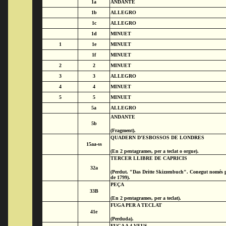
1a
ANDANTE
1b
ALLEGRO
1c
ALLEGRO
1d
MINUET
1
1e
MINUET
1f
MINUET
2
2
MINUET
3
3
ALLEGRO
4
4
MINUET
5
5
MINUET
5a
ALLEGRO
ANDANTE
5b
(Fragment).
QUADERN D'ESBOSSOS DE LONDRES
15aa-ss
(En 2 pentagrames, per a teclat o orgue).
TERCER LLIBRE DE CAPRICIS
32a
(Perdut. "Das Dritte Skizzenbuch". Conegut només p
de 1799).
PEÇA
33B
(En 2 pentagrames, per a teclat).
FUGA PER A TECLAT
41e
(Perduda).
FUGA A 4 VEUS