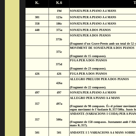
K.
K.6
T
19d
SONATA PER A PIANO A 4 MANS
381
123a
SONATA PER A PIANO A 4 MANS
358
186c
SONATA PER A PIANO A 4 MANS
448
375a
SONATA PER A DOS PIANOS
SONATA PER A DOS PIANOS
375b
(Fragment d'un Grave-Presto amb un total de 52 
MOVIMENT DE SONATA PER A DOS PIANOS
375c
(Fragment de 15 compasos).
FUGA PER A DOS PIANOS
375d
(Fragment de 23 compasos).
426
426
FUGA PER A DOS PIANOS
ALLEGRO PRELUDI PER A DOS PIANOS
426a
(Fragment de 22 compasos).
497
497
SONATA PER A PIANO A 4 MANS
ALLEGRO PER A PIANO A 4 MANS
357
497a
(Fragment de 98 compasos. És el primer movimen
segon moviment és l'Andante K.357/500a. Junts f
ANDANTE (VARIACIONS I CODA) PER A PIAN
357
500a
(Fragment de 158 compasos. Juntament amb l'Alle
mans K.357).
501
501
ANDANTE I 5 VARIACIONS A 4 MANS SOBR