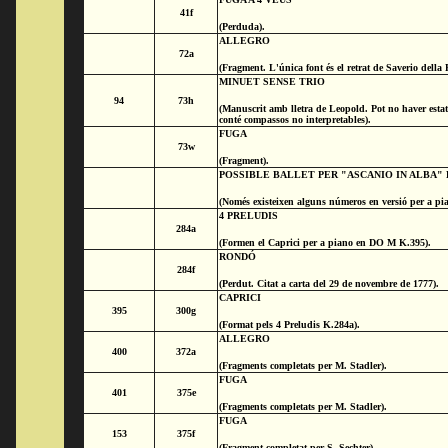
41f
(Perduda).
ALLEGRO
72a
(Fragment. L'única font és el retrat de Saverio della 
MINUET SENSE TRIO
94
73h
(Manuscrit amb lletra de Leopold. Pot no haver estat
conté compassos no interpretables).
FUGA
73w
(Fragment).
POSSIBLE BALLET PER "ASCANIO IN ALBA" K
(Només existeixen alguns números en versió per a pia
4 PRELUDIS
284a
(Formen el Caprici per a piano en DO M K.395).
RONDÓ
284f
(Perdut. Citat a carta del 29 de novembre de 1777).
CAPRICI
395
300g
(Format pels 4 Preludis K.284a).
ALLEGRO
400
372a
(Fragments completats per M. Stadler).
FUGA
401
375e
(Fragments completats per M. Stadler).
FUGA
153
375f
(Fragment completat per S. Sechter).