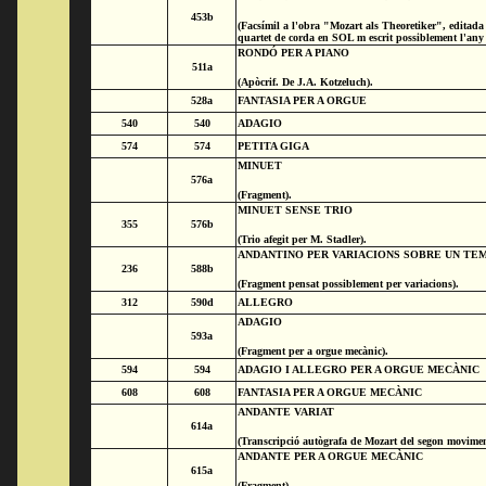
453b
(Facsímil a l'obra "Mozart als Theoretiker", editad
quartet de corda en SOL m escrit possiblement l'any
RONDÓ PER A PIANO
511a
(Apòcrif. De J.A. Kotzeluch).
528a
FANTASIA PER A ORGUE
540
540
ADAGIO
574
574
PETITA GIGA
MINUET
576a
(Fragment).
MINUET SENSE TRIO
355
576b
(Trio afegit per M. Stadler).
ANDANTINO PER VARIACIONS SOBRE UN TEM
236
588b
(Fragment pensat possiblement per variacions).
312
590d
ALLEGRO
ADAGIO
593a
(Fragment per a orgue mecànic).
594
594
ADAGIO I ALLEGRO PER A ORGUE MECÀNIC
608
608
FANTASIA PER A ORGUE MECÀNIC
ANDANTE VARIAT
614a
(Transcripció autògrafa de Mozart del segon movimen
ANDANTE PER A ORGUE MECÀNIC
615a
(Fragment).