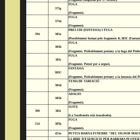
FUGA
375g
(Fragment).
FUGA
375h
(Fragment).
PRELUDI (FANTASIA) I FUGA
394
383a
(Possiblement format pels fragments K.383C (Fantas
FUGA
383b
(Fragment. Probablement pertany a la fuga del Prelu
FUGA
383c
(Fragment. Potser per a orgue).
FANTASIA
383C
(Fragment. Probablement pertany a la fantasia del Pr
TEMA DE VARIACIÓ
383d
(Fragment).
ADAGIO
385h
(Fragment).
SUITE
399
385i
(La Sarabanda està inacabada).
FUGA
154
385k
(Fragment).
453a
PETITA MARXA FUNEBRE "DEL SIGNOR MA
LLIBRE D'EXERCICIS PER BARBARA PLOYER