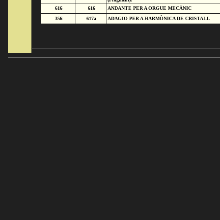
616
616
ANDANTE PER A ORGUE MECÀNIC
356
617a
ADAGIO PER A HARMÒNICA DE CRISTALL