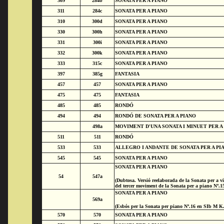
309
284b
SONATA PER A PIANO
311
284c
SONATA PER A PIANO
310
300d
SONATA PER A PIANO
330
300h
SONATA PER A PIANO
331
300i
SONATA PER A PIANO
332
300k
SONATA PER A PIANO
333
315c
SONATA PER A PIANO
397
385g
FANTASIA
457
457
SONATA PER A PIANO
475
475
FANTASIA
485
485
RONDÓ
494
494
RONDÓ DE SONATA PER A PIANO
498a
MOVIMENT D'UNA SONATA I MINUET PER A
511
511
RONDÓ
533
533
ALLEGRO I ANDANTE DE SONATA PER A PI
545
545
SONATA PER A PIANO
SONATA PER A PIANO
54
547a
(Dubtosa. Versió reelaborada de la Sonata per a vi
del tercer moviment de la Sonata per a piano Nº.
SONATA PER A PIANO
569a
(Esbós per la Sonata per piano Nº.16 en SIb M K.
570
570
SONATA PER A PIANO