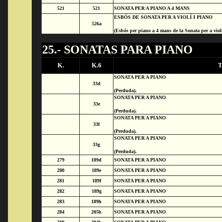
521
521
SONATA PER A PIANO A 4 MANS
ESBÓS DE SONATA PER A VIOLÍ I PIANO
526a
(Esbós per piano a 4 mans de la Sonata per a vio
25.- SONATAS PARA PIANO
K.
K.6
T
SONATA PER A PIANO
33d
(Perduda).
SONATA PER A PIANO
33e
(Perduda).
SONATA PER A PIANO
33f
(Perduda).
SONATA PER A PIANO
33g
(Perduda).
279
189d
SONATA PER A PIANO
280
189e
SONATA PER A PIANO
281
189f
SONATA PER A PIANO
282
189g
SONATA PER A PIANO
283
189h
SONATA PER A PIANO
284
205b
SONATA PER A PIANO